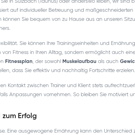
b Sie in Sulzbach (Taunus) oder anderswo leben, wir sind 
iert auf individueller Betreuung und maßgeschneiderten 
orm können Sie bequem von zu Hause aus an unseren Sit
ners.
lexibilität. Sie können Ihre Trainingseinheiten und Ernäh
on von Fitness in Ihren Alltag, sondern ermöglicht auch ein
len
Fitnessplan
, der sowohl
Muskelaufbau
als auch
Gewic
len, dass Sie effektiv und nachhaltig Fortschritte erzielen
 Kontakt zwischen Trainer und Klient stets aufrechtzue
lls Anpassungen vornehmen. So bleiben Sie motiviert und e
 zum Erfolg
ssreise. Eine ausgewogene Ernährung kann den Unterschied