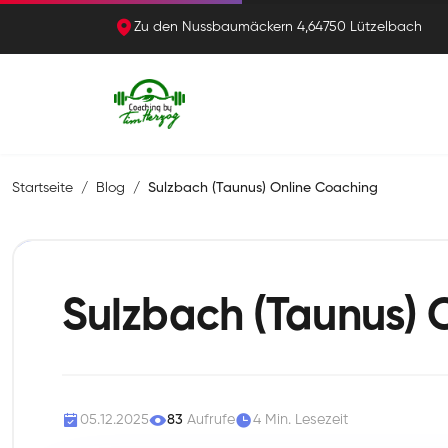
Zu den Nussbaumäckern 4,64750 Lützelbach
Startseite
Blog
Sulzbach (Taunus) Online Coaching
Sulzbach (Taunus) 
05.12.2025
83
Aufrufe
4 Min. Lesezeit