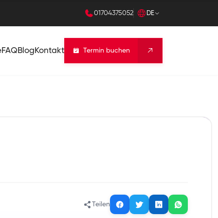
01704375052
DE
e
FAQ
Blog
Kontakt
Termin buchen
Teilen