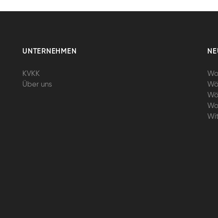
UNTERNEHMEN
NE
KVKK
Wo
Über uns
Wö
Wö
Wo
Wi