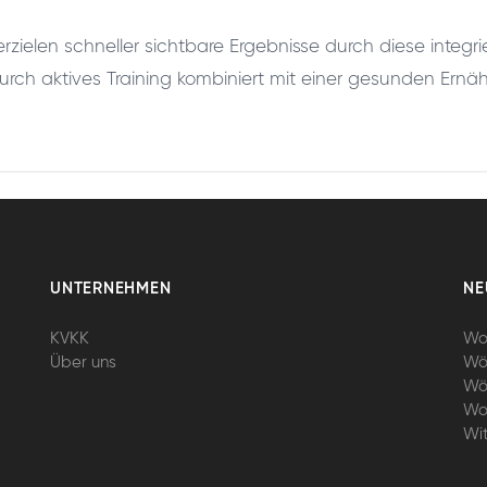
erzielen schneller sichtbare Ergebnisse durch diese integr
rch aktives Training kombiniert mit einer gesunden Ernä
UNTERNEHMEN
NE
KVKK
Wo
Über uns
Wö
Wö
Wo
Wi