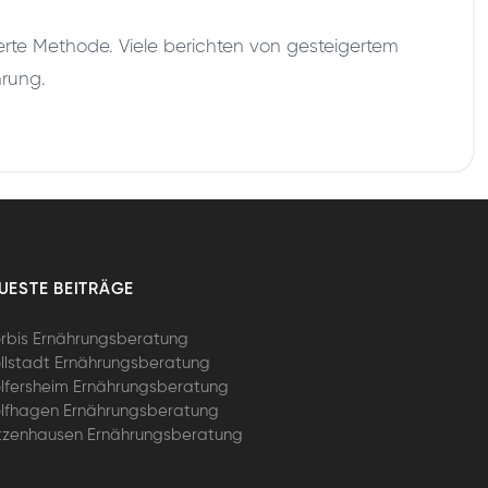
ierte Methode. Viele berichten von gesteigertem
hrung.
UESTE BEITRÄGE
rbis Ernährungsberatung
llstadt Ernährungsberatung
lfersheim Ernährungsberatung
lfhagen Ernährungsberatung
tzenhausen Ernährungsberatung