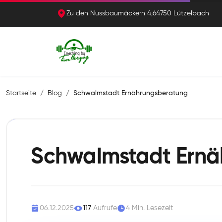
Zu den Nussbaumäckern 4,64750 Lützelbach
Startseite
Blog
Schwalmstadt Ernährungsberatung
Schwalmstadt Ernä
06.12.2025
117
Aufrufe
4 Min. Lesezeit