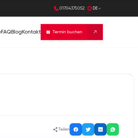
01704375052
DE
e
FAQ
Blog
Kontakt
Termin buchen
Teilen