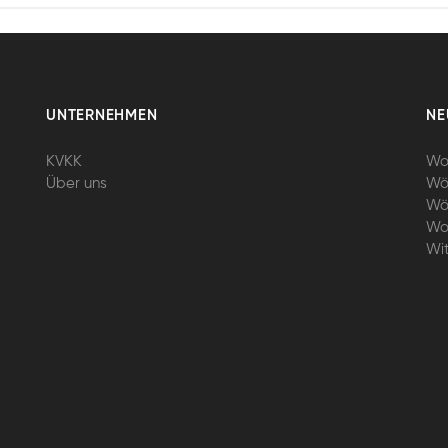
UNTERNEHMEN
NE
KVKK
Wo
Über uns
Wö
Wö
Wo
Wi