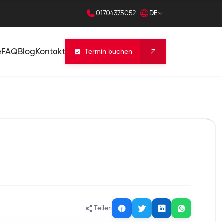
01704375052
DE
e
FAQ
Blog
Kontakt
Termin buchen
Teilen