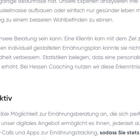
artige Bedürfnisse hat. Unsere Experten analysieren Ihre
, Muskelmasse aufbauen oder einfach nur gesünder leben
eg zu einem besseren Wohlbefinden zu ebnen.
iv unsere Beratung sein kann: Eine Klientin kam mit dem Z
nen individuell gestalteten Ernährungsplan konnte sie nich
dheit verbessern. Statistiken belegen, dass eine persona
erhöht. Bei Hessen Coaching nutzen wir diese Erkenntni
ktiv
le Möglichkeit zur Ernährungsberatung an, die sich perfekt 
er digitales Angebot ermöglicht es Ihnen, jederzeit auf 
Calls und Apps zur Ernährungstracking,
sodass Sie stets