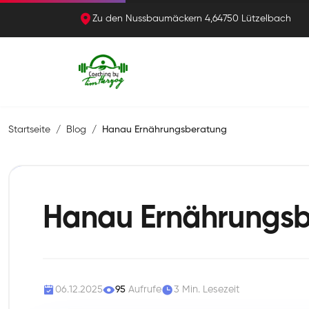
Zu den Nussbaumäckern 4,64750 Lützelbach
Startseite
Blog
Hanau Ernährungsberatung
Hanau Ernährungs
06.12.2025
95
Aufrufe
3 Min. Lesezeit